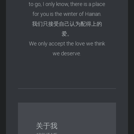
to go, I only know, there is a place
for you is the winter of Hainan.
我们只接受自己认为配得上的
爱。
We only accept the love we think
we deserve.
关于我